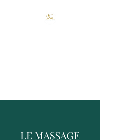
CABINET "SENS &
AVENIR" MASSO
RELAXOLOGUE
Massages et relaxation
psychosomatique, accompag
nement en gestion du stress
et des émotions.
LE MASSAGE