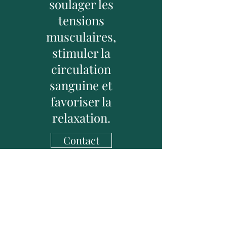
soulager les
tensions
musculaires,
stimuler la
circulation
sanguine et
favoriser la
relaxation.
Contact
Cabinet "Sens & Avenir" Masso
Relaxologue